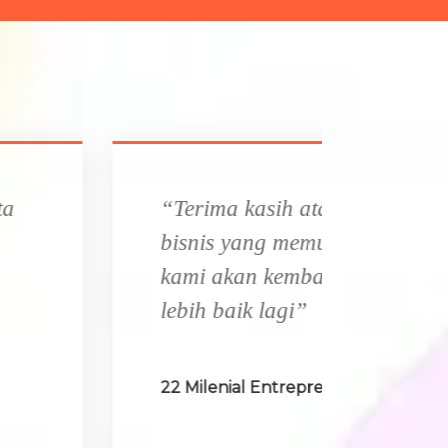
as layanan coaching
uaskan. Perusahaan
li berbenah menjadi
eneur