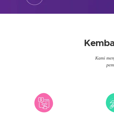
Kemban
Kami meny
pem