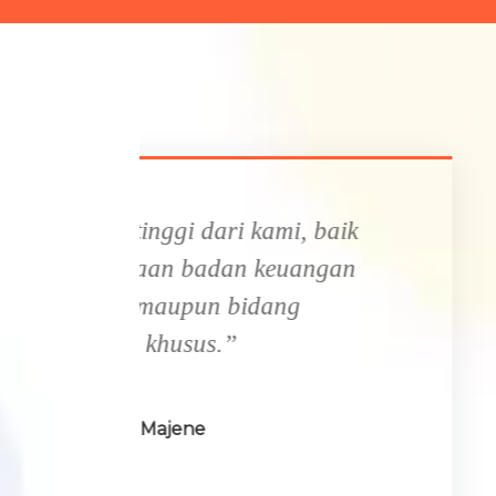
k
“Dengan adanya pelayana
kelola administrasi kelur
kelurahan kami berhasi
birokrasi untuk pelayana
Pemkab Mamasa