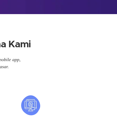
ma Kami
mobile app,
asar.