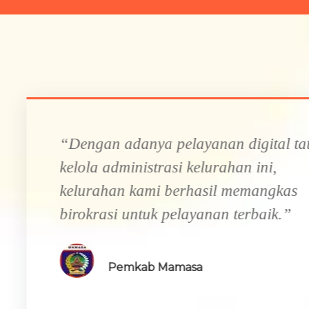
n digital tata
“Terima kasih at
ahan ini,
bisnis yang mem
l memangkas
kami akan kemba
n terbaik.”
lebih baik lagi”
22 Milenial Entrepr