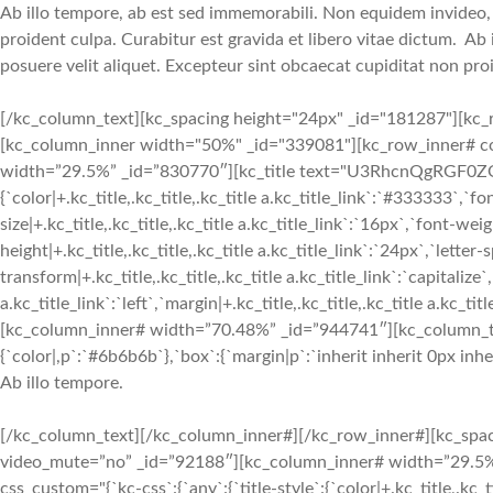
Ab illo tempore, ab est sed immemorabili. Non equidem invideo, 
proident culpa. Curabitur est gravida et libero vitae dictum.
Ab 
posuere velit aliquet. Excepteur sint obcaecat cupiditat non pro
[/kc_column_text][kc_spacing height="24px" _id="181287"][kc
[kc_column_inner width="50%" _id="339081"][kc_row_inner# c
width=”29.5%” _id=”830770″][kc_title text="U3RhcnQgRGF0ZQ=="
{`color|+.kc_title,.kc_title,.kc_title a.kc_title_link`:`#333333`,`fo
size|+.kc_title,.kc_title,.kc_title a.kc_title_link`:`16px`,`font-weigh
height|+.kc_title,.kc_title,.kc_title a.kc_title_link`:`24px`,`letter-s
transform|+.kc_title,.kc_title,.kc_title a.kc_title_link`:`capitalize`,
a.kc_title_link`:`left`,`margin|+.kc_title,.kc_title,.kc_title a.kc_ti
[kc_column_inner# width=”70.48%” _id=”944741″][kc_column_te
{`color|,p`:`#6b6b6b`},`box`:{`margin|p`:`inherit inherit 0px inher
Ab illo tempore.
[/kc_column_text][/kc_column_inner#][/kc_row_inner#][kc_spa
video_mute=”no” _id=”92188″][kc_column_inner# width=”29.5%
css_custom="{`kc-css`:{`any`:{`title-style`:{`color|+.kc_title,.kc_t