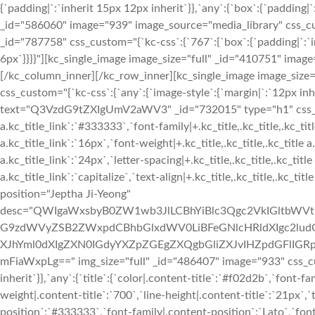
{`padding|`:`inherit 15px 12px inherit`}},`any`:{`box`:{`padding|`:
_id="586060" image="939" image_source="media_library" css_cu
_id="787758" css_custom="{`kc-css`:{`767`:{`box`:{`padding|`:`inhe
6px`}}}}"][kc_single_image image_size="full" _id="410751" imag
[/kc_column_inner][/kc_row_inner][kc_single_image image_size
css_custom="{`kc-css`:{`any`:{`image-style`:{`margin|`:`12px inhe
text="Q3VzdG9tZXIgUmV2aWV3" _id="732015" type="h1" css_custom=
a.kc_title_link`:`#333333`,`font-family|+.kc_title,.kc_title,.kc_titl
a.kc_title_link`:`16px`,`font-weight|+.kc_title,.kc_title,.kc_title a.
a.kc_title_link`:`24px`,`letter-spacing|+.kc_title,.kc_title,.kc_title
a.kc_title_link`:`capitalize`,`text-align|+.kc_title,.kc_title,.kc_tit
position="Jeptha Ji-Yeong"
desc="QWIgaWxsbyB0ZW1wb3JlLCBhYiBlc3Qgc2VkIGltbWV
G9zdWVyZSB2ZWxpdCBhbGlxdWV0LiBFeGNlcHRldXIgc2lu
XJhYml0dXIgZXN0IGdyYXZpZGEgZXQgbGliZXJvIHZpdGFlIG
mFiaWxpLg==" img_size="full" _id="486407" image="933" css_cust
inherit`}},`any`:{`title`:{`color|.content-title`:`#f02d2b`,`font-fa
weight|.content-title`:`700`,`line-height|.content-title`:`21px`,`
position`:`#333333`,`font-family|.content-position`:`Lato`,`font