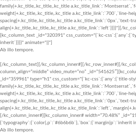
family|+.kc_title,.kc_title,.kc_title a.kc_title_link`:`Montserrat`,`f
weight|+.kc_title,.kc_title,.kc_title a.kc_title_link`:`700`,`line-heig
spacing|+.kc_title,.kc_title,.kc_title a.kc_title_link`:`0px`,`text-tr
align|+.kc_title,.kc_title,.kc_title a.kc_title_link`:`left`}}}}"
[kc_column_text _id="320391" css_custom="{`kc-css`:{`any`:{`typ
inherit`}}}}" animate="||"]
Ab illo tempore.
[/kc_column_text][/kc_column_inner#][/kc_row_inner#][/kc_c
column_align=”middle” video_mute=”no” _id=”541625″][kc_col
_id="359961" type="h1" css_custom="{`kc-css`:{`any`:{`title-style`
family|+.kc_title,.kc_title,.kc_title a.kc_title_link`:`Montserrat`,`f
weight|+.kc_title,.kc_title,.kc_title a.kc_title_link`:`700`,`line-heig
spacing|+.kc_title,.kc_title,.kc_title a.kc_title_link`:`0px`,`text-tr
align|+.kc_title,.kc_title,.kc_title a.kc_title_link`:`left`,`margin|+.k
[/kc_column_inner#][kc_column_inner# width=”70.48%” _id=”19
{`typography`:{`color|,p`:`#6b6b6b`},`box`:{`margin|p`:`inherit in
Ab illo tempore.