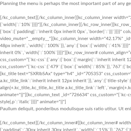
Planning the menu is perhaps the most important part of any get
[/kc_column_text][/kc_column_inner][kc_column_inner width="2
{`width|`:`10%`}}}}"][/kc_column_inner][/kc_row_inner][kc_row_i
{`box`:{`padding|`:`inherit 0px inherit 0px`,`border|`:`|||`}}}}
video_mute="__empty__"][kc_column_inner width="42.17%" _id="6
48px inherit`,`width|`:`100%`}},`any`:{`box`:{`width|`:`41%`}}}}"
inherit 0%`,`width|`:`100%`}}}}"][kc_row_inner# column_align=”
css_custom=”{`kc-css`:{`any`:{`box`:{`margin|`:`inherit inherit
css_custom=”{`kc-css`:{`479`:{`box`:{`width|`:`85%`}},`767`:{`box
[kc_title text="SXRlbSAx" type="h4" _id="705353" css_custom="{`kc
a.kc_title_link`:`inherit inherit 12px inherit`}},`any`:{`title-style`:
align|+.kc_title,.kc_title,.kc_title a.kc_title_link`:`left`,`margin|+.k
animate="||"][kc_column_text _id="726634" css_custom="{`kc-css`
style|,p`:`italic`}}}}" animate="||"]
Paullum deliquit, ponderibus modulisque suis ratio utitur. Ut e
[/kc_column_text][/kc_column_inner#][kc_column_inner# width
{`padding|`:`30px inherit 30px inherit`,`width|`:`15%`}},`767`:{