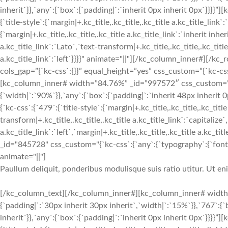
inherit`}},`any`:{`box`:{`padding|`:`inherit 0px inherit 0px`}}}}
{`title-style`:{`margin|+.kc_title,.kc_title,.kc_title a.kc_title_link`
{`margin|+.kc_title,.kc_title,.kc_title a.kc_title_link`:`inherit inher
a.kc_title_link`:`Lato`,`text-transform|+.kc_title,.kc_title,.kc_title 
a.kc_title_link`:`left`}}}}" animate="||"][/kc_column_inner#][
cols_gap=”{`kc-css`:{}}” equal_height=”yes” css_custom=”{`kc-css`:
[kc_column_inner# width=”84.76%” _id=”997572″ css_custom=”{`k
{`width|`:`90%`}},`any`:{`box`:{`padding|`:`inherit 48px inherit
{`kc-css`:{`479`:{`title-style`:{`margin|+.kc_title,.kc_title,.kc_title
transform|+.kc_title,.kc_title,.kc_title a.kc_title_link`:`capitalize`,
a.kc_title_link`:`left`,`margin|+.kc_title,.kc_title,.kc_title a.kc_t
_id="845728" css_custom="{`kc-css`:{`any`:{`typography`:{`font-siz
animate="||"]
Paullum deliquit, ponderibus modulisque suis ratio utitur. Ut e
[/kc_column_text][/kc_column_inner#][kc_column_inner# width
{`padding|`:`30px inherit 30px inherit`,`width|`:`15%`}},`767`:{
inherit`}},`any`:{`box`:{`padding|`:`inherit 0px inherit 0px`}}}}