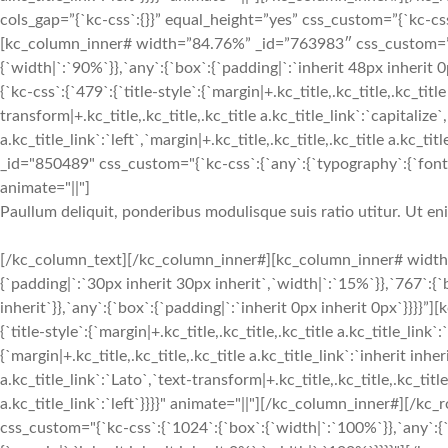
cols_gap=”{`kc-css`:{}}” equal_height=”yes” css_custom=”{`kc-css`:
[kc_column_inner# width=”84.76%” _id=”763983″ css_custom=”{`k
{`width|`:`90%`}},`any`:{`box`:{`padding|`:`inherit 48px inheri
{`kc-css`:{`479`:{`title-style`:{`margin|+.kc_title,.kc_title,.kc_title
transform|+.kc_title,.kc_title,.kc_title a.kc_title_link`:`capitalize`,
a.kc_title_link`:`left`,`margin|+.kc_title,.kc_title,.kc_title a.kc_t
_id="850489" css_custom="{`kc-css`:{`any`:{`typography`:{`font-siz
animate="||"]
Paullum deliquit, ponderibus modulisque suis ratio utitur. Ut e
[/kc_column_text][/kc_column_inner#][kc_column_inner# width
{`padding|`:`30px inherit 30px inherit`,`width|`:`15%`}},`767`:{
inherit`}},`any`:{`box`:{`padding|`:`inherit 0px inherit 0px`}}}}
{`title-style`:{`margin|+.kc_title,.kc_title,.kc_title a.kc_title_link`
{`margin|+.kc_title,.kc_title,.kc_title a.kc_title_link`:`inherit inher
a.kc_title_link`:`Lato`,`text-transform|+.kc_title,.kc_title,.kc_title 
a.kc_title_link`:`left`}}}}" animate="||"][/kc_column_inner#][
css_custom="{`kc-css`:{`1024`:{`box`:{`width|`:`100%`}},`any`:{`