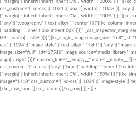
{`margin|`:`inherit inherit inherit 0%`,`width|`:`100%`}}}}"][
css_custom="{`kc-css`:{`1024`:{`box`:{`width|`:`100%`}},`any`:{`
{`margin|`:`inherit inherit inherit 0%`,`width|`:`100%`}}}}"][kc
{`any`:{`typography`:{`text-align|`:`center`}}}}”][kc_column_in
{`padding|`:`inherit 3px inherit 0px`}}}}” _css_inspector_marginer
0%`,`width|`:`50%`}}}}”][kc_single_image image_size="full" _i
css`:{`1024`:{`image-style`:{`text-align|`:`right`}},`any`:{`image-s
image_size="full" _id="17518" image_source="media_library" ima
align|`:`right`}}}}" custom_link="__empty__" icon="__empty__
css_custom=”{`kc-css`:{`any`:{`box`:{`padding|`:`inherit 0px inhe
{`margin|`:`inherit inherit inherit 0%`,`width|`:`50%`}}}}”][kc_
image="1418" css_custom="{`kc-css`:{`1024`:{`image-style`:{`tex
[/kc_row_inner][/kc_column][/kc_row] ]]> ]]>