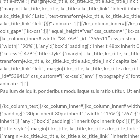
{`title-style`:{`margin|+.kc_title,.kc_title,.kc_title a.kc_title_link`
{`margin|+.kc_title,.kc_title,.kc_title a.kc_title_link`:`inherit inher
a.kc_title_link`:`Lato`,`text-transform|+.kc_title,.kc_title,.kc_title 
a.kc_title_link`:`left`}}}}" animate="||"][/kc_column_inner#][
cols_gap=”{`kc-css`:{}}” equal_height=”yes” css_custom=”{`kc-css`:
[kc_column_inner# width=”84.76%” _id=”356511″ css_custom=”{`k
{`width|`:`90%`}},`any`:{`box`:{`padding|`:`inherit 48px inherit
{`kc-css`:{`479`:{`title-style`:{`margin|+.kc_title,.kc_title,.kc_title
transform|+.kc_title,.kc_title,.kc_title a.kc_title_link`:`capitalize`,
a.kc_title_link`:`left`,`margin|+.kc_title,.kc_title,.kc_title a.kc_t
_id="538413" css_custom="{`kc-css`:{`any`:{`typography`:{`font-siz
animate="||"]
Paullum deliquit, ponderibus modulisque suis ratio utitur. Ut e
[/kc_column_text][/kc_column_inner#][kc_column_inner# width
{`padding|`:`30px inherit 30px inherit`,`width|`:`15%`}},`767`:{
inherit`}},`any`:{`box`:{`padding|`:`inherit 0px inherit 0px`}}}}
{`title-style`:{`margin|+.kc_title,.kc_title,.kc_title a.kc_title_link`
{`margin|+.kc_title,.kc_title,.kc_title a.kc_title_link`:`inherit inher