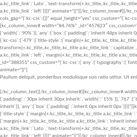
a.kc_title_link`:`Lato`,`text-transform|+.kc_title,.kc_title,.kc_title 
a.kc_title_link`:`left`}}}}" animate="||"][/kc_column_inner#][
cols_gap=”{`kc-css`:{}}” equal_height=”yes” css_custom=”{`kc-css`:
[kc_column_inner# width=”84.76%” _id=”457823″ css_custom=”{`k
{`width|`:`90%`}},`any`:{`box`:{`padding|`:`inherit 48px inheri
{`kc-css`:{`479`:{`title-style`:{`margin|+.kc_title,.kc_title,.kc_title
transform|+.kc_title,.kc_title,.kc_title a.kc_title_link`:`capitalize`,
a.kc_title_link`:`left`,`margin|+.kc_title,.kc_title,.kc_title a.kc_t
_id="388351" css_custom="{`kc-css`:{`any`:{`typography`:{`font-siz
animate="||"]
Paullum deliquit, ponderibus modulisque suis ratio utitur. Ut e
[/kc_column_text][/kc_column_inner#][kc_column_inner# width
{`padding|`:`30px inherit 30px inherit`,`width|`:`15%`}},`767`:{
inherit`}},`any`:{`box`:{`padding|`:`inherit 0px inherit 0px`}}}}
{`title-style`:{`margin|+.kc_title,.kc_title,.kc_title a.kc_title_link`
{`margin|+.kc_title,.kc_title,.kc_title a.kc_title_link`:`inherit inher
a.kc_title_link`:`Lato`,`text-transform|+.kc_title,.kc_title,.kc_title 
a.kc_title_link`:`left`}}}}" animate="||"][/kc_column_inner#][