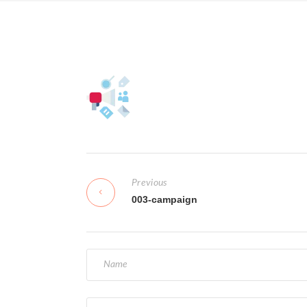
N
Previous
a
003-campaign
v
i
g
a