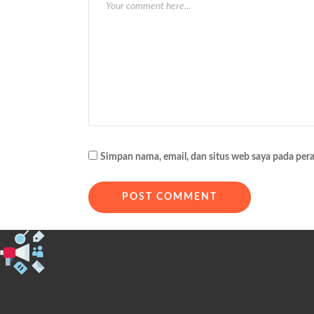
s
i
p
o
s
Simpan nama, email, dan situs web saya pada per