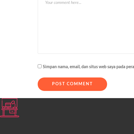
s
i
p
o
s
Simpan nama, email, dan situs web saya pada per