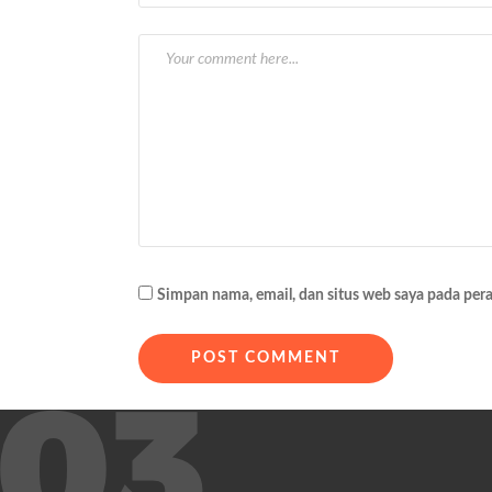
g
a
s
i
p
o
s
Simpan nama, email, dan situs web saya pada per