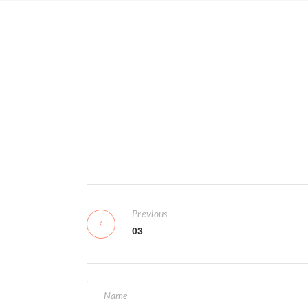
N
Previous
a
03
v
i