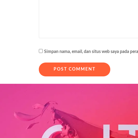
i
p
o
s
Simpan nama, email, dan situs web saya pada per