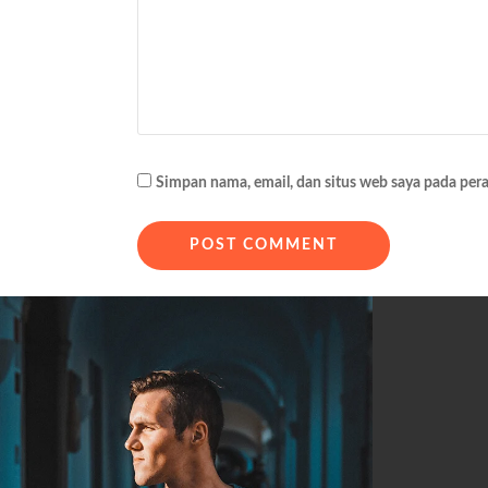
i
p
o
s
Simpan nama, email, dan situs web saya pada per