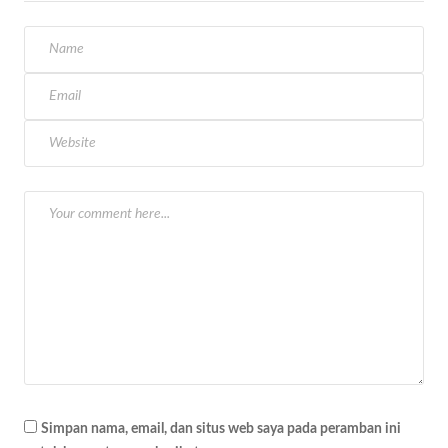
g
a
s
i
p
o
s
Simpan nama, email, dan situs web saya pada peramban ini