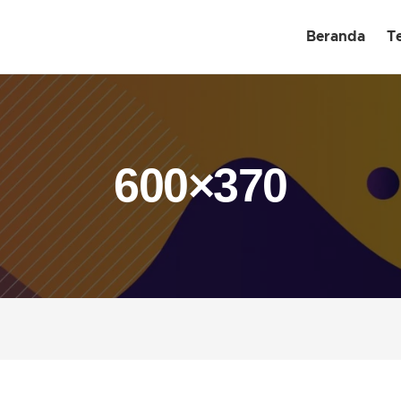
Beranda
T
600×370