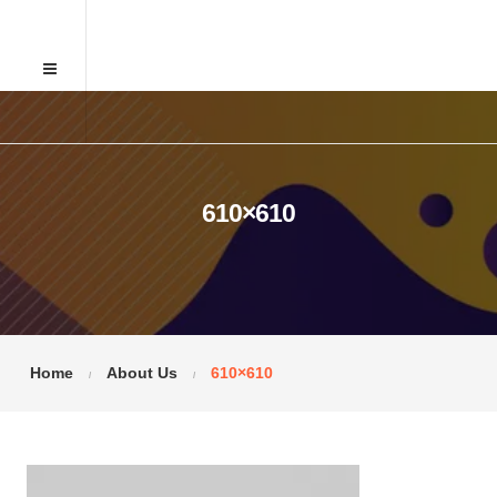
610×610
Home
About Us
610×610