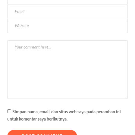
s
i
p
o
s
Simpan nama, email, dan situs web saya pada peramban ini
untuk komentar saya berikutnya.