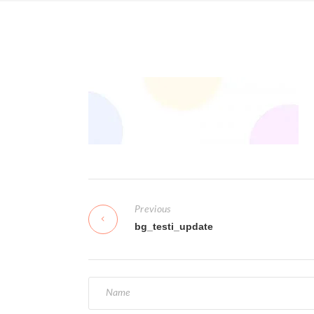
N
Previous
a
bg_testi_update
v
i
g