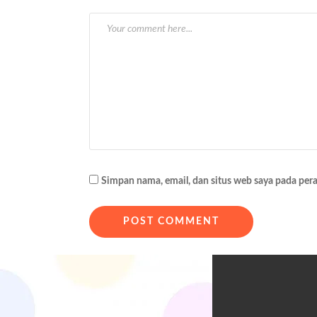
a
s
i
p
o
s
Simpan nama, email, dan situs web saya pada per