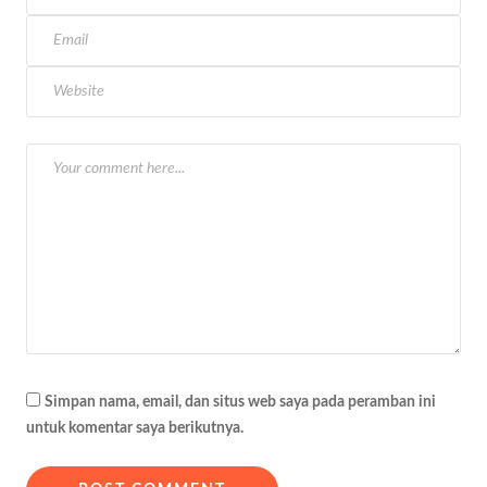
s
i
p
o
s
Simpan nama, email, dan situs web saya pada peramban ini
untuk komentar saya berikutnya.