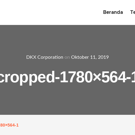
Beranda
T
DKX Corporation
on
Oktober 11, 2019
cropped-1780×564-
80×564-1