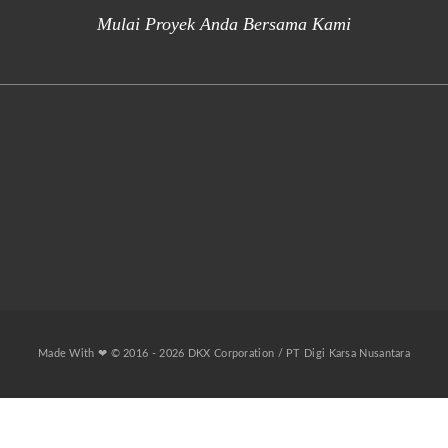
Mulai Proyek Anda Bersama Kami
Made With ❤ © 2016 - 2026 DKX Corporation / PT Digi Karsa Nusantara