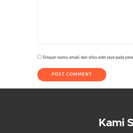
s
i
p
o
s
Simpan nama, email, dan situs web saya pada per
Kami 