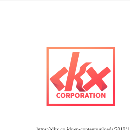
https://dkx.co.id/wp-content/uploads/2019/