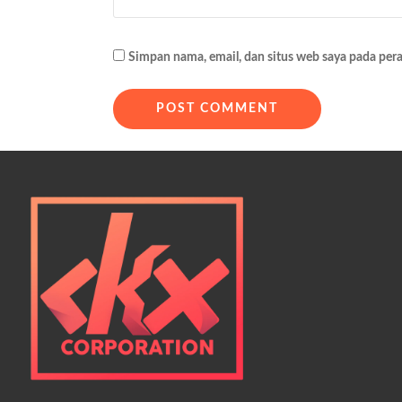
o
s
Simpan nama, email, dan situs web saya pada per