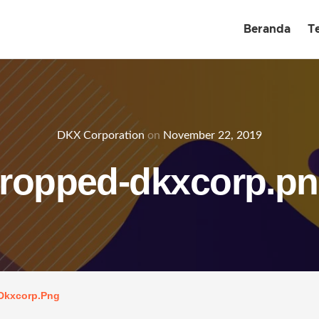
Beranda
T
DKX Corporation
on
November 22, 2019
ropped-dkxcorp.p
Dkxcorp.png