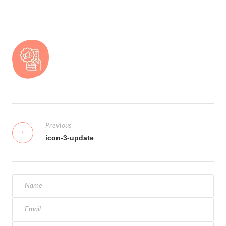
N
a
Previous
v
icon-3-update
i
g
a
s
i
p