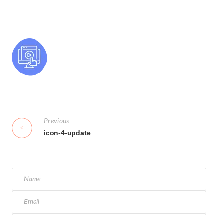
N
a
Previous
v
icon-4-update
i
g
a
s
i
p