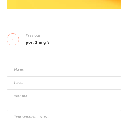
N
a
Previous
v
port-1-img-3
i
g
a
s
i
p
o
s