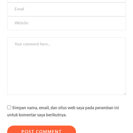
s
i
p
o
s
Simpan nama, email, dan situs web saya pada peramban ini
untuk komentar saya berikutnya.