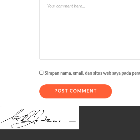
a
s
i
p
o
s
Simpan nama, email, dan situs web saya pada per