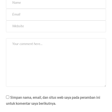
a
s
i
p
o
s
Simpan nama, email, dan situs web saya pada peramban ini
untuk komentar saya berikutnya.