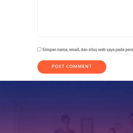
i
p
o
s
Simpan nama, email, dan situs web saya pada per