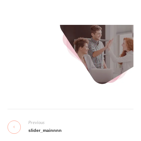
N
a
Previous
v
slider_mainnnn
i