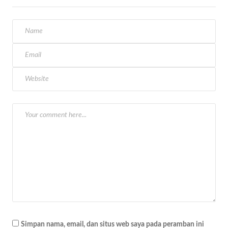
g
a
s
i
p
o
s
Simpan nama, email, dan situs web saya pada peramban ini