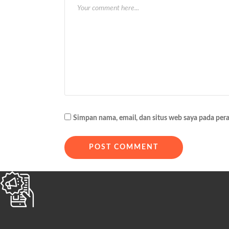
a
s
i
p
o
s
Simpan nama, email, dan situs web saya pada per