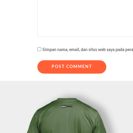
i
p
o
s
Simpan nama, email, dan situs web saya pada per