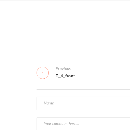
N
Previous
a
T_4_front
v
i
g
a