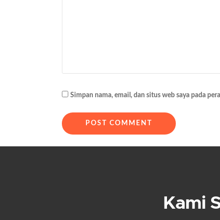
s
i
p
o
s
Simpan nama, email, dan situs web saya pada per
Kami 