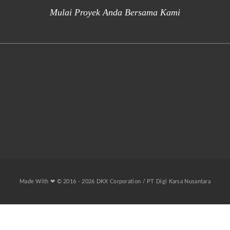
Mulai Proyek Anda Bersama Kami
Made With ❤ © 2016 - 2026 DKX Corporation / PT Digi Karsa Nusantara