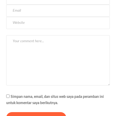
s
i
p
o
s
Simpan nama, email, dan situs web saya pada peramban ini
untuk komentar saya berikutnya.